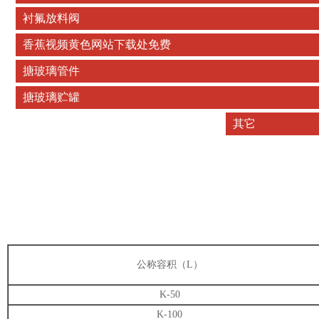
衬氟放料阀
香蕉视频黄色网站下载处免费
搪玻璃管件
搪玻璃贮罐
其它
公称容积（L）
K-50
K-100